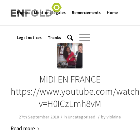
Home
Mentions légales
Remerciements
Home
Legal notices
Thanks
MIDI EN FRANCE
https://www.youtube.com/watch
v=H0ICzLmh8vM
/
/
27th September 2018
in
Uncategorised
by
violaine
Read more